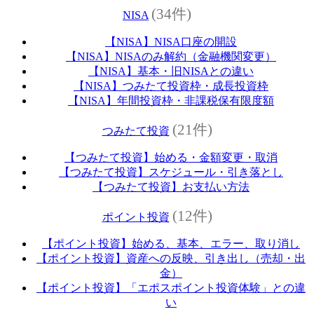
(34件)
NISA
【NISA】NISA口座の開設
【NISA】NISAのみ解約（金融機関変更）
【NISA】基本・旧NISAとの違い
【NISA】つみたて投資枠・成長投資枠
【NISA】年間投資枠・非課税保有限度額
(21件)
つみたて投資
【つみたて投資】始める・金額変更・取消
【つみたて投資】スケジュール・引き落とし
【つみたて投資】お支払い方法
(12件)
ポイント投資
【ポイント投資】始める、基本、エラー、取り消し
【ポイント投資】資産への反映、引き出し（売却・出
金）
【ポイント投資】「エポスポイント投資体験」との違
い