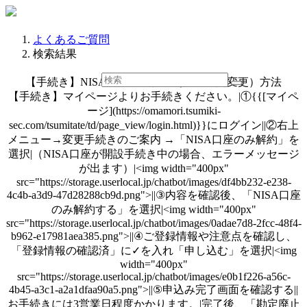
よくあるご質問
検索結果
【手続き】NISA口座のみ解約（金融機関変更）方法
【手続き】マイページよりお手続きください。|①{{[マイペ
ージ](https://omamori.tsumiki-
sec.com/tsumitate/td/page_view/login.html)}}にログイン||②右上
メニュー→変更手続きのご案内 →「NISA口座のみ解約」を
選択|（NISA口座が開設手続き中の場合、エラーメッセージ
が出ます）|<img width="400px"
src="https://storage.userlocal.jp/chatbot/images/df4bb232-e238-
4c4b-a3d9-47d28288cb9d.png">||③内容を確認後、「NISA口座
のみ解約する」を選択|<img width="400px"
src="https://storage.userlocal.jp/chatbot/images/0adae7d8-2fcc-48f4-
b962-e17981aea385.png">||④ご登録情報や注意点を確認し、
「登録情報の確認済」に✓を入れ「申し込む」を選択|<img
width="400px"
src="https://storage.userlocal.jp/chatbot/images/e0b1f226-a56c-
4b45-a3c1-a2a1dfaa90a5.png">||⑤申込み完了画面を確認する||
お手続きには3営業日程度かかります。|完了後、「勘定廃止