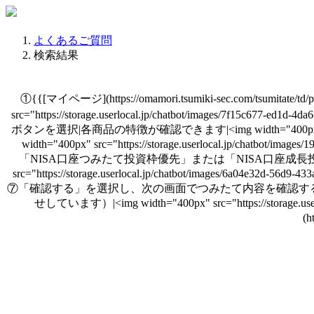
よくあるご質問
検索結果
①{{[マイページ](https://omamori.tsumiki-sec.com/t
src="https://storage.userlocal.jp/chatbot/ima
ボタンを選択|各商品の特徴が確認できます|<img width="400px" src="http
width="400px" src="https://storage.userlocal.j
「NISA口座つみたて投資枠優先」または「NISA口座成長投資
src="https://storage.userlocal.jp/chatbot/images
⑦「確認する」を選択し、次の画面でつみたて内容を確認する
せしています）|<img width="400px" src="https://storag
(