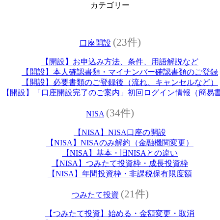
カテゴリー
(23件)
口座開設
【開設】お申込み方法、条件、用語解説など
【開設】本人確認書類・マイナンバー確認書類のご登録
【開設】必要書類のご登録後（流れ、キャンセルなど）
【開設】「口座開設完了のご案内」初回ログイン情報（簡易
(34件)
NISA
【NISA】NISA口座の開設
【NISA】NISAのみ解約（金融機関変更）
【NISA】基本・旧NISAとの違い
【NISA】つみたて投資枠・成長投資枠
【NISA】年間投資枠・非課税保有限度額
(21件)
つみたて投資
【つみたて投資】始める・金額変更・取消