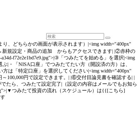
択|（口座状況により、どちらかの画面が表示されます）|<img width="400px"
右上メニュー→カードでつみたてる→新規設定・商品の追加 からもアクセスできます| |②赤枠の
3-4f1e-a34d-f72e2e1bd7e9.jpg">|③「つみたてを始める」を選択|<img
c4.jpg">|④つみたてる口座を選ぶ|・「NISA口座」でつみたてたい方（開設済の方）は、
定口座」を選択してください|<img width="400px"
額を設定する|金額は100円～100,000円で設定できます。| |⑥交付目論見書を確認する| |
がでたら、つみたて設定完了|（設定の内容はメールでもお知ら
6-c0487206688b.jpg">|▼つみたて投資の流れ（スケジュール）は{{[こちら]
ます