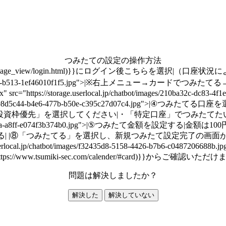
つみたての設定の操作方法
sumitate/td/page_view/login.html)}}にログイン後こちらを選
ges/7f15c677-ed1d-4da6-b513-1ef46010f1f5.jpg">|※
s://storage.userlocal.jp/chatbot/images/210ba32c-dc8
p/chatbot/images/198d5c44-b4e6-477b-b50e-c395c27d07
枠優先」を選択してください|・「特定口座」でつみたてたい方は「特
/6a04e32d-56d9-433a-a8ff-e074f3b374b0.jpg">|⑤つみたて金
| |⑧「つみたてる」を選択し、新規つみたて設定完了の画面
e.userlocal.jp/chatbot/images/f32435d8-5158-4426-b7b
https://www.tsumiki-sec.com/calender/#card)}}からご確認いただけ
問題は解決しましたか？
解決した
解決していない