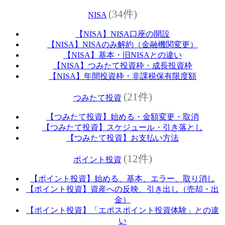
(34件)
NISA
【NISA】NISA口座の開設
【NISA】NISAのみ解約（金融機関変更）
【NISA】基本・旧NISAとの違い
【NISA】つみたて投資枠・成長投資枠
【NISA】年間投資枠・非課税保有限度額
(21件)
つみたて投資
【つみたて投資】始める・金額変更・取消
【つみたて投資】スケジュール・引き落とし
【つみたて投資】お支払い方法
(12件)
ポイント投資
【ポイント投資】始める、基本、エラー、取り消し
【ポイント投資】資産への反映、引き出し（売却・出
金）
【ポイント投資】「エポスポイント投資体験」との違
い