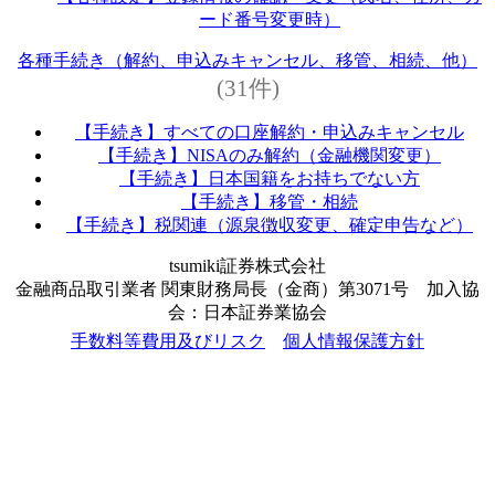
ード番号変更時）
各種手続き（解約、申込みキャンセル、移管、相続、他）
(31件)
【手続き】すべての口座解約・申込みキャンセル
【手続き】NISAのみ解約（金融機関変更）
【手続き】日本国籍をお持ちでない方
【手続き】移管・相続
【手続き】税関連（源泉徴収変更、確定申告など）
tsumiki証券株式会社
金融商品取引業者 関東財務局長（金商）第3071号 加入協
会：日本証券業協会
手数料等費用及びリスク
個人情報保護方針