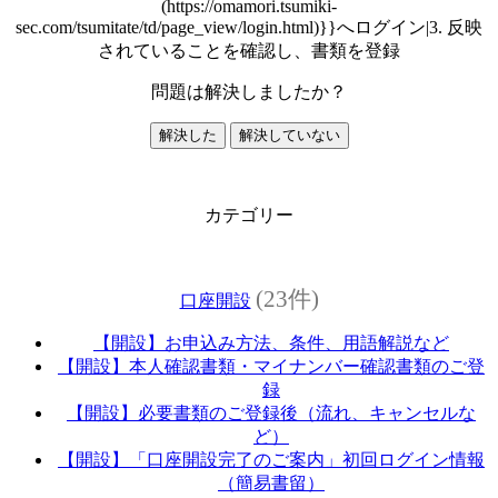
(https://omamori.tsumiki-
sec.com/tsumitate/td/page_view/login.html)}}へログイン|3. 反映
されていることを確認し、書類を登録
問題は解決しましたか？
解決した
解決していない
カテゴリー
(23件)
口座開設
【開設】お申込み方法、条件、用語解説など
【開設】本人確認書類・マイナンバー確認書類のご登
録
【開設】必要書類のご登録後（流れ、キャンセルな
ど）
【開設】「口座開設完了のご案内」初回ログイン情報
（簡易書留）