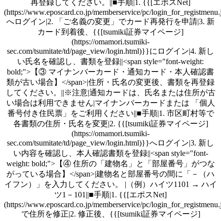
再登録してください。||■手順|1. {{[エポスNet]
(https://www.eposcard.co.jp/memberservice/pc/login_for_registmenu.
へログイン|2. 「ご名義の変更」でカード再発行を申請|3. 新
カード到着後、{{[tsumiki証券マイページ]
(https://omamori.tsumiki-
sec.com/tsumitate/td/page_view/login.html)}}にログイン|4. 新し
い氏名を確認し、書類を登録||<span style="font-weight:
bold;">【③ マイナンバーカード・通知カード・本人確認書
類が古い場合】</span>|住所・氏名の変更後、書類を再登録
してください。||※注意|通知カードは、氏名または住所が古
い場合は利用できません|マイナンバーカードまたは 「個人
番号付き住民票」をご利用ください||■手順|1. 市区町村等で
各書類の住所・氏名を変更|2. {{[tsumiki証券マイページ]
(https://omamori.tsumiki-
sec.com/tsumitate/td/page_view/login.html)}}へログイン|3. 新し
い内容を確認し、本人確認書類を登録||<span style="font-
weight: bold;">【④ 住所の「建物名」と「部屋番号」がつな
がっている場合】</span>|建物名と部屋番号の間に「－（ハ
イフン）」を入力してください。 |（例）ハイツ1101 → ハイ
ツ1－101||■手順|1. {{[エポスNet]
(https://www.eposcard.co.jp/memberservice/pc/login_for_registmenu.
で住所を修正|2. 修正後、{{[tsumiki証券マイページ]