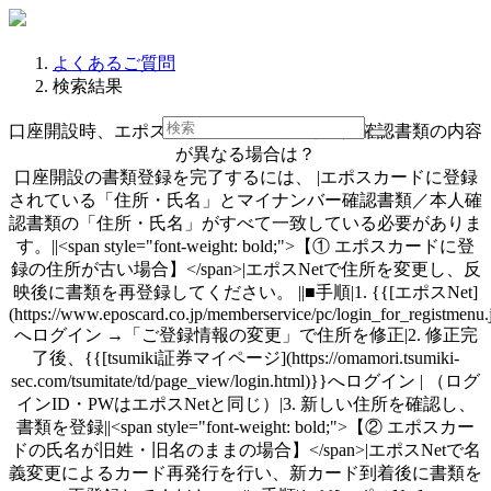
よくあるご質問
検索結果
口座開設時、エポスカードの登録内容と本人確認書類の内容
が異なる場合は？
口座開設の書類登録を完了するには、 |エポスカードに登録
されている「住所・氏名」とマイナンバー確認書類／本人確
認書類の「住所・氏名」がすべて一致している必要がありま
す。||<span style="font-weight: bold;">【① エポスカードに登
録の住所が古い場合】</span>|エポスNetで住所を変更し、反
映後に書類を再登録してください。 ||■手順|1. {{[エポスNet]
(https://www.eposcard.co.jp/memberservice/pc/login_for_registmenu.
へログイン →「ご登録情報の変更」で住所を修正|2. 修正完
了後、{{[tsumiki証券マイページ](https://omamori.tsumiki-
sec.com/tsumitate/td/page_view/login.html)}}へログイン | （ログ
インID・PWはエポスNetと同じ）|3. 新しい住所を確認し、
書類を登録||<span style="font-weight: bold;">【② エポスカー
ドの氏名が旧姓・旧名のままの場合】</span>|エポスNetで名
義変更によるカード再発行を行い、新カード到着後に書類を