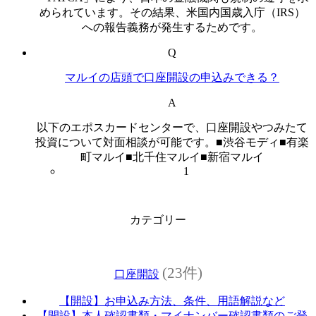
められています。その結果、米国内国歳入庁（IRS）
への報告義務が発生するためです。
Q
マルイの店頭で口座開設の申込みできる？
A
以下のエポスカードセンターで、口座開設やつみたて
投資について対面相談が可能です。■渋谷モディ■有楽
町マルイ■北千住マルイ■新宿マルイ
1
カテゴリー
(23件)
口座開設
【開設】お申込み方法、条件、用語解説など
【開設】本人確認書類・マイナンバー確認書類のご登