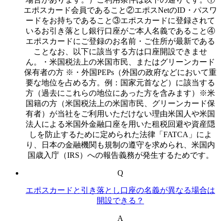
エポスカード会員であること②エポスNetのID・パスワ
ードをお持ちであること③エポスカードに登録されて
いるお引き落とし銀行口座がご本人名義であること④
エポスカードにご登録のお名前・ご住所が最新である
ことなお、以下に該当する方は口座開設できませ
ん。・米国税法上の米国市民、またはグリーンカード
保有者の方 ※・外国PEPs（外国の政府などにおいて重
要な地位を占める方。例：国家元首など）に該当する
方（過去にこれらの地位にあった方を含みます）※米
国籍の方（米国税法上の米国市民、グリーンカード保
有者）が当社をご利用いただけない理由米国人や米国
法人による米国外金融口座を用いた租税回避や資産隠
しを防止するために定められた法律「FATCA」によ
り、日本の金融機関も規制の遵守を求められ、米国内
国歳入庁（IRS）への報告義務が発生するためです。
Q
エポスカードと引き落とし口座の名義が異なる場合は
開設できる？
A