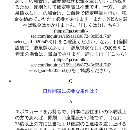
あり」の場合は、証券会社が税金を差し引いて納税す
るため、原則として確定申告は不要です。一方、「源
泉徴収なし」の場合は、ご自身で確定申告を行い、税
金を納めていただく必要があります。また、NISAを選
べば税金はかかりません。詳しくは{{[こちら]
(https://qa.tsumiki-
sec.com/inquiries/199aa16a87243c95d17d?
select_sid=9205458)}} をご確認ください。なお、口座開
設後に「源泉徴収あり」「源泉徴収なし」の変更をご
希望の場合は、書面で承ります。詳しくは {{[こちら]
(https://qa.tsumiki-
sec.com/inquiries/199aa16a87243c95d17d?
select_sid=9205553)}}をご確認ください。
Q
口座開設に必要な条件は？
A
エポスカードをお持ちで、日本にお住まいの18歳以上
の方であれば、原則、口座開設が可能です。（なお、
75歳以上の方には当社より確認のご連絡を差し上げる
場合があります。）ご利用条件は以下の通りです。①