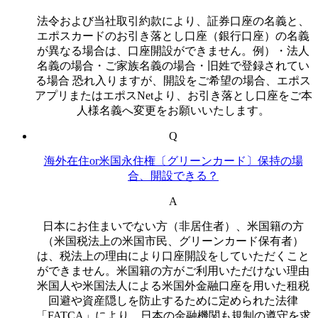
法令および当社取引約款により、証券口座の名義と、
エポスカードのお引き落とし口座（銀行口座）の名義
が異なる場合は、口座開設ができません。例）・法人
名義の場合・ご家族名義の場合・旧姓で登録されてい
る場合 恐れ入りますが、開設をご希望の場合、エポス
アプリまたはエポスNetより、お引き落とし口座をご本
人様名義へ変更をお願いいたします。
Q
海外在住or米国永住権〔グリーンカード〕保持の場
合、開設できる？
A
日本にお住まいでない方（非居住者）、米国籍の方
（米国税法上の米国市民、グリーンカード保有者）
は、税法上の理由により口座開設をしていただくこと
ができません。米国籍の方がご利用いただけない理由
米国人や米国法人による米国外金融口座を用いた租税
回避や資産隠しを防止するために定められた法律
「FATCA」により、日本の金融機関も規制の遵守を求