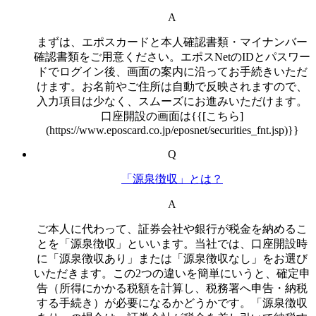
A
まずは、エポスカードと本人確認書類・マイナンバー
確認書類をご用意ください。エポスNetのIDとパスワー
ドでログイン後、画面の案内に沿ってお手続きいただ
けます。お名前やご住所は自動で反映されますので、
入力項目は少なく、スムーズにお進みいただけます。
口座開設の画面は{{[こちら]
(https://www.eposcard.co.jp/eposnet/securities_fnt.jsp)}}
Q
「源泉徴収」とは？
A
ご本人に代わって、証券会社や銀行が税金を納めるこ
とを「源泉徴収」といいます。当社では、口座開設時
に「源泉徴収あり」または「源泉徴収なし」をお選び
いただきます。この2つの違いを簡単にいうと、確定申
告（所得にかかる税額を計算し、税務署へ申告・納税
する手続き）が必要になるかどうかです。「源泉徴収