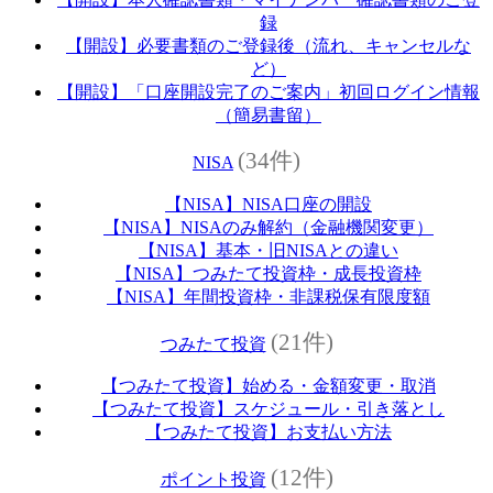
録
【開設】必要書類のご登録後（流れ、キャンセルな
ど）
【開設】「口座開設完了のご案内」初回ログイン情報
（簡易書留）
(34件)
NISA
【NISA】NISA口座の開設
【NISA】NISAのみ解約（金融機関変更）
【NISA】基本・旧NISAとの違い
【NISA】つみたて投資枠・成長投資枠
【NISA】年間投資枠・非課税保有限度額
(21件)
つみたて投資
【つみたて投資】始める・金額変更・取消
【つみたて投資】スケジュール・引き落とし
【つみたて投資】お支払い方法
(12件)
ポイント投資